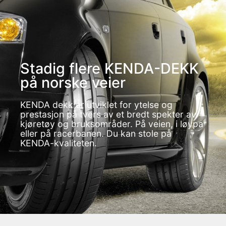
Stadig flere KENDA-DEKK
på norske veier
KENDA dekk er utviklet for ytelse og
prestasjon på tvers av et bredt spekter av
kjøretøy og bruksområder. På veien, i løypa
eller på racerbanen. Du kan stole på
KENDA-kvaliteten.